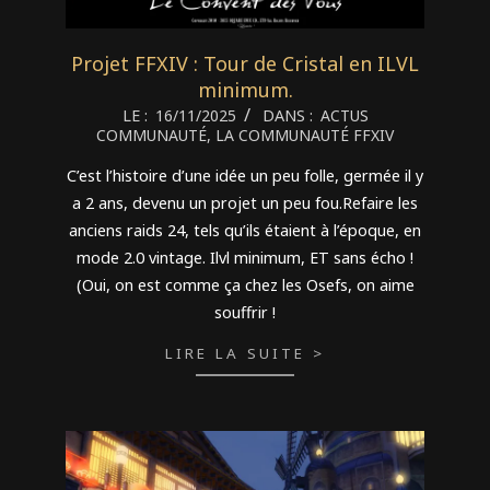
Projet FFXIV : Tour de Cristal en ILVL
minimum.
2025-
LE :
16/11/2025
DANS :
ACTUS
COMMUNAUTÉ
,
LA COMMUNAUTÉ FFXIV
11-
16
C’est l’histoire d’une idée un peu folle, germée il y
a 2 ans, devenu un projet un peu fou.Refaire les
anciens raids 24, tels qu’ils étaient à l’époque, en
mode 2.0 vintage. Ilvl minimum, ET sans écho !
(Oui, on est comme ça chez les Osefs, on aime
souffrir !
LIRE LA SUITE >