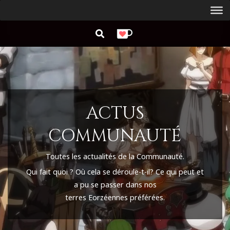
Aller
Menu
au
de
RECHERCHER
contenu
navigation
principal
ACTUS
COMMUNAUTÉ
Toutes les actualités de la Communauté.
Qui fait quoi ?
Où cela se déroule-t-il
?
Ce qui peut et
a pu se passer dans nos
terres
Eorzéennes
préférées.