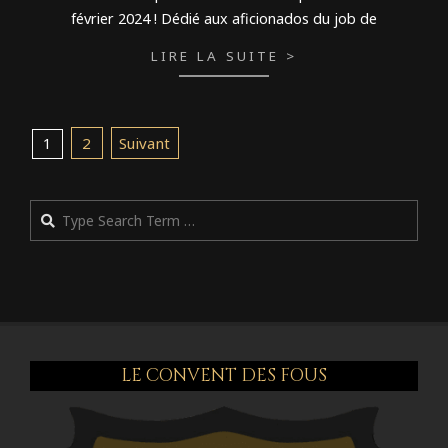
février 2024 ! Dédié aux aficionados du job de
LIRE LA SUITE >
Pagination
2
Suivant
1
des
publications
Rechercher
LE CONVENT DES FOUS