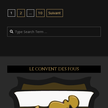
Pagination
2
10
Suivant
1
…
des
publications
Rechercher
LE CONVENT DES FOUS