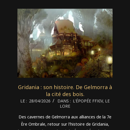
Gridania : son histoire. De Gelmorra à
la cité des bois.
2026-
LE :
28/04/2026
DANS :
L'ÉPOPÉE FFXIV
,
LE
LORE
04-
28
Des cavernes de Gelmorra aux alliances de la 7e
Ère Ombrale, retour sur l’histoire de Gridania,