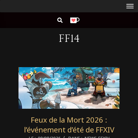
Aller
Menu
au
de
RECHERCHER
contenu
navigation
principal
FF14
Feux de la Mort 2026 :
l’événement d’été de FFXIV
2026-