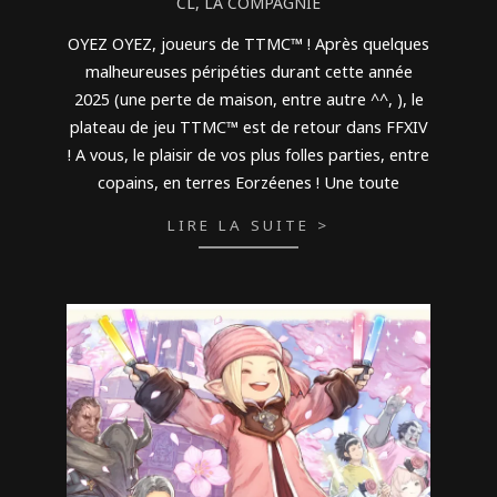
CL
,
LA COMPAGNIE
03-
06
OYEZ OYEZ, joueurs de TTMC™ ! Après quelques
malheureuses péripéties durant cette année
2025 (une perte de maison, entre autre ^^, ), le
plateau de jeu TTMC™ est de retour dans FFXIV
! A vous, le plaisir de vos plus folles parties, entre
copains, en terres Eorzéenes ! Une toute
LIRE LA SUITE >