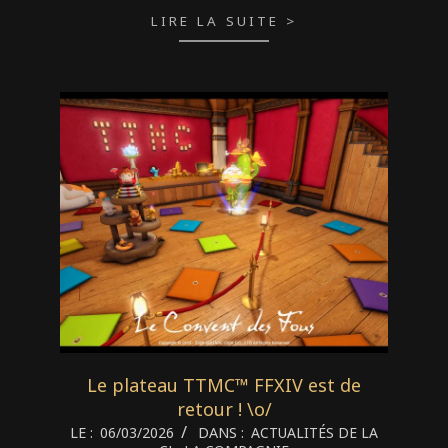
LIRE LA SUITE >
Le plateau TTMC™ FFXIV est de
retour ! \o/
2026-
LE :
06/03/2026
DANS :
ACTUALITÉS DE LA