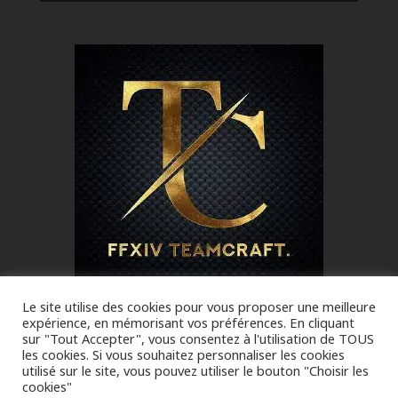
Le site utilise des cookies pour vous proposer une meilleure
TEAMCRAFT
expérience, en mémorisant vos préférences. En cliquant
sur "Tout Accepter", vous consentez à l'utilisation de TOUS
les cookies. Si vous souhaitez personnaliser les cookies
utilisé sur le site, vous pouvez utiliser le bouton "Choisir les
cookies"