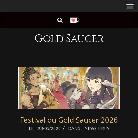
Aller
Menu
au
de
RECHERCHER
contenu
navigation
principal
Gold Saucer
Festival du Gold Saucer 2026
2026-
LE :
23/05/2026
DANS :
NEWS FFXIV
05-