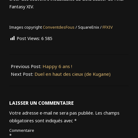
Fantasy XIV.
Images copyright
ConventdesFous
/ SquareEnix /
FFXIV
Post Views:
6 585
2023-
07-
Previous Post:
Happy 6 ans !
03
Next Post:
Duel en haut des cieux (de Kugane)
LAISSER UN COMMENTAIRE
Votre adresse e-mail ne sera pas publiée.
Les champs
obligatoires sont indiqués avec
*
Commentaire
*