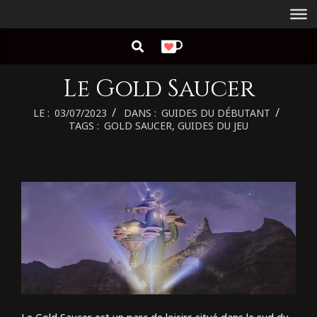
Aller
Menu
au
de
RECHERCHER
contenu
navigation
principal
Le Gold Saucer
LE :
03/07/2023
DANS :
GUIDES DU DÉBUTANT
TAGS :
GOLD SAUCER
,
GUIDES DU JEU