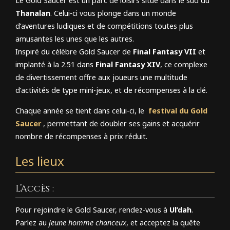
Le Gold Saucer est un parc de loisirs situé dans le sud du
Thanalan
. Celui-ci vous plonge dans un monde
d’aventures ludiques et de compétitions toutes plus
amusantes les unes que les autres.
Inspiré du célèbre Gold Saucer de
Final Fantasy VII
et
implanté à la 2.51 dans
Final Fantasy XIV
, ce complexe
de divertissement offre aux joueurs une multitude
d’activités de type mini-jeux, et de récompenses à la clé.
Chaque année se tient dans celui-ci, le
festival du Gold
Saucer
, permettant de doubler ses gains et acquérir
nombre de récompenses à prix réduit.
Les lieux
L’Accès :
Pour rejoindre le Gold Saucer, rendez-vous à
Ul’dah
.
Parlez au
jeune homme chanceux
, et acceptez la quête