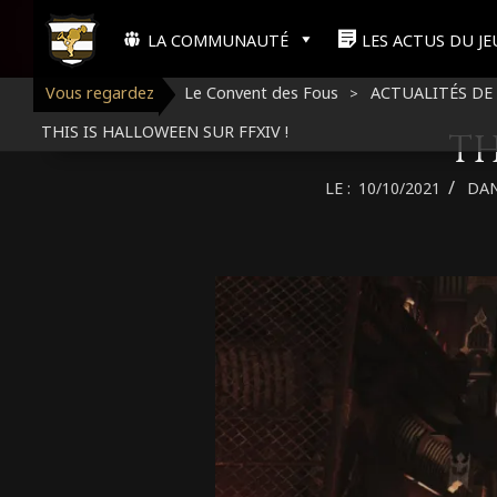
Aller
A
au
LA COMMUNAUTÉ
LES ACTUS DU JE
Menu
contenu
de
Vous regardez
Le Convent des Fous
ACTUALITÉS DE 
>
navigation
FF
C
THIS IS HALLOWEEN SUR FFXIV !
principal
TH
LE :
10/10/2021
DAN
C
U
E
I