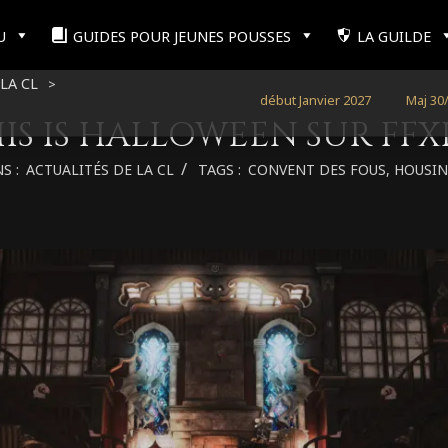
U
GUIDES POUR JEUNES POUSSES
LA GUILDE
LA CL
>
XIV 8.0 : EVERCOLD annoncée pour début Janvier 2027
Maj 30/07/26 : 
IS IS HALLOWEEN SUR FFXI
S :
ACTUALITÉS DE LA CL
TAGS :
CONVENT DES FOUS
,
HOUSI