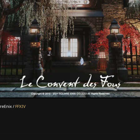
reEnix /
FFXIV