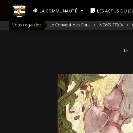
Aller
A
au
LA COMMUNAUTÉ
LES ACTUS DU JE
Menu
contenu
de
Vous regardez
Le Convent des Fous
NEWS FFXIV
FFXI
>
>
navigation
C
principal
LE :
C
U
E
I