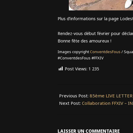
Plus d’informations sur la page Lodes
Rendez-vous début février pour décla
Bonne fête des amoureux !
Images copyright
ConventdesFous
/ Squa
#ConventdesFous #FFXIV
Post Views:
1 235
2025-
01-
Previous Post:
85ème LIVE LETTER l
27
Next Post:
Collaboration FFXIV – 
LAISSER UN COMMENTAIRE