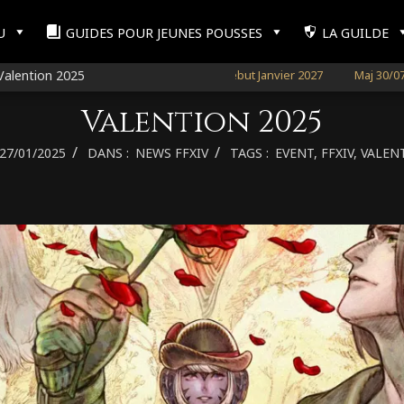
U
GUIDES POUR JEUNES POUSSES
LA GUILDE
V 8.0 : EVERCOLD annoncée pour début Janvier 2027
Valention 2025
Maj 30/07/26 : Art
Valention 2025
27/01/2025
DANS :
NEWS FFXIV
TAGS :
EVENT
,
FFXIV
,
VALEN