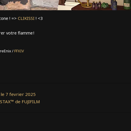
tone ! =>
CLIKISSI
! <3
rer votre flamme !
reEnix /
FFXIV
e 7 fevrier 2025
INSTAX™ de FUJIFILM