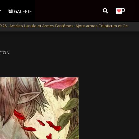
RECHERCHER
GALERIE
icles Lunule et Armes Fantômes. Ajout armes Eclipticum et Occultum
Ma
TION