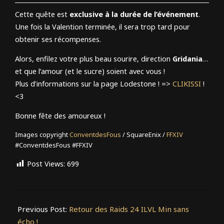
Cette quête est
exclusive à la durée de l’événement
.
Une fois la Valention terminée, il sera trop tard pour
obtenir ses récompenses.
Alors, enfilez votre plus beau sourire, direction
Gridania
…
et que l’amour (et le sucre) soient avec vous !
Plus d’informations sur la page Lodestone ! =>
CLIKISSI
!
<3
Bonne fête des amoureux !
Images copyright
ConventdesFous
/ SquareEnix /
FFXIV
#ConventdesFous #FFXIV
Post Views:
699
2026-
01-
Previous Post:
Retour des Raids 24 ILVL Min sans
27
écho !