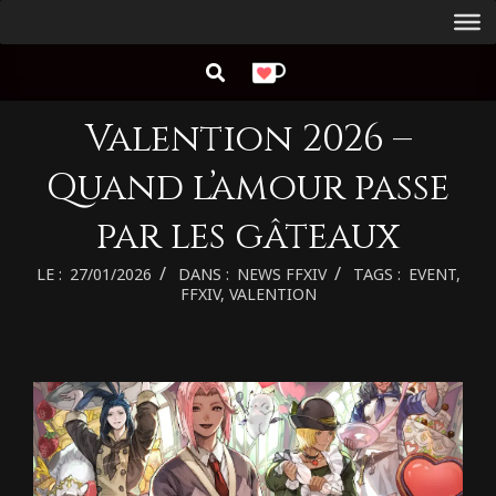
Aller
Menu
au
de
RECHERCHER
contenu
navigation
principal
Valention 2026 –
Quand l’amour passe
par les gâteaux
LE :
27/01/2026
DANS :
NEWS FFXIV
TAGS :
EVENT
,
FFXIV
,
VALENTION