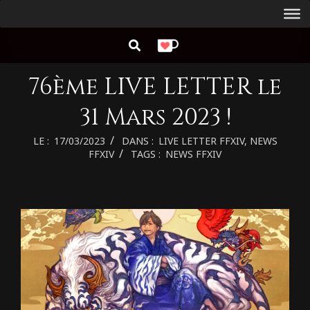
Aller
Menu
au
de
RECHERCHER
contenu
navigation
principal
76ème LIVE LETTER le
31 Mars 2023 !
LE :
17/03/2023
DANS :
LIVE LETTER FFXIV
,
NEWS
FFXIV
TAGS :
NEWS FFXIV