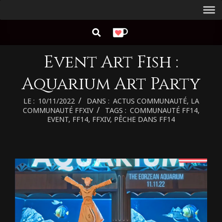
Aller
Menu
au
de
RECHERCHER
contenu
navigation
principal
Event Art Fish :
Aquarium Art Party
LE :
10/11/2022
DANS :
ACTUS COMMUNAUTÉ
,
LA
COMMUNAUTÉ FFXIV
TAGS :
COMMUNAUTÉ FF14
,
EVENT
,
FF14
,
FFXIV
,
PÊCHE DANS FF14