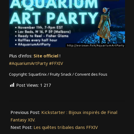
Plus d’infos:
Site officiel
!
#AquariumArtParty
#FFXIV
Copyright: SquarEnix / Fruity Snack / Convent des Fous
Post Views:
1 217
2022-
11-
Previous Post:
Kickstarter : Bijoux inspirés de Final
10
Fantasy XIV.
Next Post:
Les quêtes tribales dans FFXIV